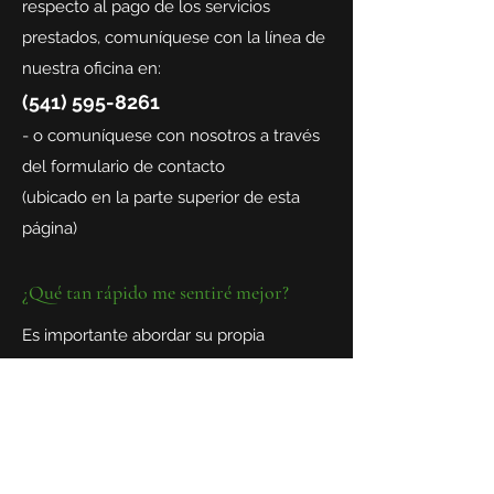
respecto al pago de los servicios
prestados, comuníquese con la línea de
nuestra oficina en:
(541) 595-8261
- o comuníquese con nosotros a través
del formulario de contacto
(ubicado en la parte superior de esta
página)
¿Qué tan rápido me sentiré mejor?
Es importante abordar su propia
resistencia o renuencia a asistir a la
terapia. Dependiendo de sus desafíos
actuales o problemas actuales,
trabajamos en la construcción de un
plan de tratamiento que incorpore sus